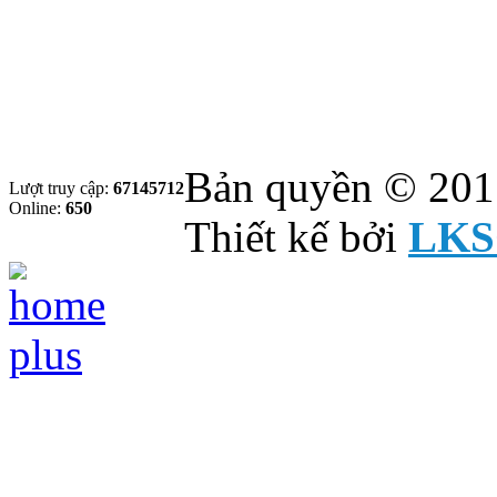
Bản quyền © 201
Lượt truy cập:
67145712
Online:
650
Thiết kế bởi
LKS