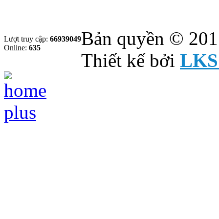
Bản quyền © 201
Lượt truy cập:
66939049
Online:
635
Thiết kế bởi
LKS