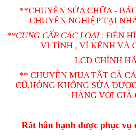
**CHUYÊN SỬA CHỮA - BẢO
CHUYÊN NGHIỆP TẠI NH
**CUNG CẤP CÁC LOẠI
: ĐÈN H
VI TÍNH , VỈ KÊNH VÀ
LCD CHÍNH H
** CHUYÊN MUA TẤT CẢ CÁ
CŨ,HỎNG KHÔNG SỬA ĐƯỢC
HÀNG VỚI GIÁ
Rất hân hạnh được phục vụ 