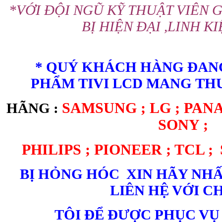
*VỚI ĐỘI NGŨ KỸ THUẬT VIÊN G
BỊ HIỆN ĐẠI ,LINH K
* QUÝ KHÁCH HÀNG ĐAN
PHẨM TIVI LCD MANG TH
SAMSUNG ; LG ; PANA
HÃNG :
SONY ;
PHILIPS ; PIONEER ; TCL ;
BỊ HỎNG HÓC XIN HÃY NH
LIÊN HỆ VỚI C
TÔI ĐỂ ĐƯỢC PHỤC VỤ 